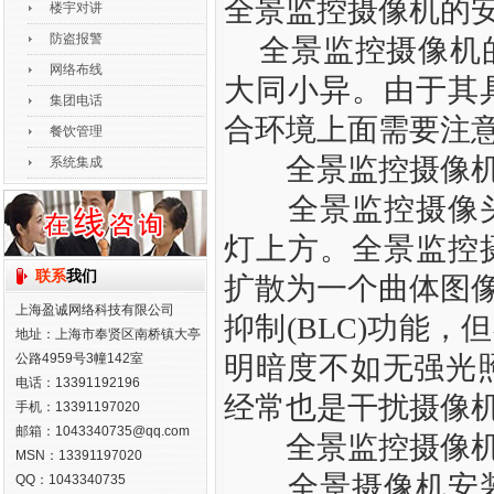
全景监控摄像机的
楼宇对讲
防盗报警
全景监控摄像机的
网络布线
大同小异。由于其
集团电话
合环境上面需要注
餐饮管理
全景监控摄像机
系统集成
全景监控摄像头
灯上方。全景监控
联系
我们
扩散为一个曲体图像
上海盈诚网络科技有限公司
抑制(BLC)功能
地址：上海市奉贤区南桥镇大亭
公路4959号3幢142室
明暗度不如无强光
电话：13391192196
经常也是干扰摄像
手机：13391197020
邮箱：1043340735@qq.com
全景监控摄像机的
MSN：13391197020
全景摄像机安装
QQ：1043340735