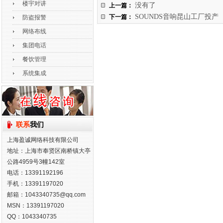
楼宇对讲
上一篇：
没有了
下一篇：
SOUNDS音响昆山工厂投产
防盗报警
网络布线
集团电话
餐饮管理
系统集成
联系
我们
上海盈诚网络科技有限公司
地址：上海市奉贤区南桥镇大亭
公路4959号3幢142室
电话：13391192196
手机：13391197020
邮箱：1043340735@qq.com
MSN：13391197020
QQ：1043340735