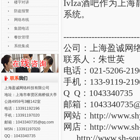
IvIza酒吧作为
楼宇对讲
防盗报警
系统。
网络布线
集团电话
---------------------------
餐饮管理
公司：上海盈诚网
系统集成
联系人：朱世英
电话：021-5206-219
联系
我们
手机：133-9119-219
上海盈诚网络科技有限公司
Q Q：1043340735
地址：上海市奉贤区南桥镇大亭
公路4959号3幢142室
邮箱：1043340735@
电话：13391192196
网站：http://www.shy
手机：13391197020
邮箱：1043340735@qq.com
网店：http://www.sh
MSN：13391197020
http://www.sh-sou
QQ：1043340735